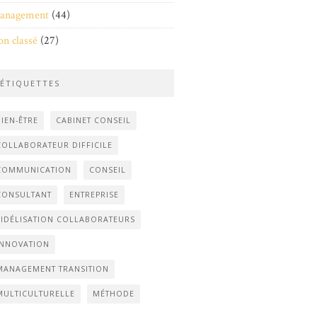
anagement
(44)
n classé
(27)
ÉTIQUETTES
BIEN-ÊTRE
CABINET CONSEIL
COLLABORATEUR DIFFICILE
COMMUNICATION
CONSEIL
CONSULTANT
ENTREPRISE
FIDÉLISATION COLLABORATEURS
INNOVATION
MANAGEMENT TRANSITION
MULTICULTURELLE
MÉTHODE