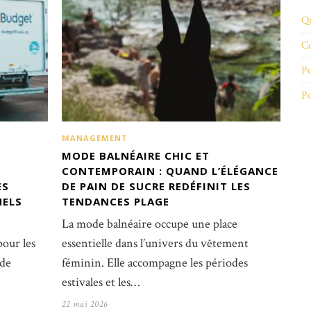
Q
Co
Po
Po
MANAGEMENT
MODE BALNÉAIRE CHIC ET
CONTEMPORAIN : QUAND L’ÉLÉGANCE
ES
DE PAIN DE SUCRE REDÉFINIT LES
NELS
TENDANCES PLAGE
La mode balnéaire occupe une place
our les
essentielle dans l’univers du vêtement
 de
féminin. Elle accompagne les périodes
estivales et les…
22 mai 2026